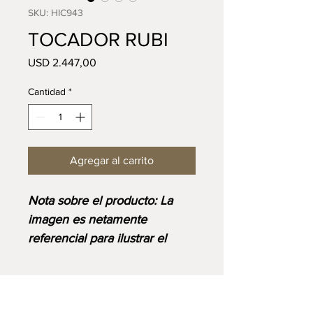
SKU: HIC943
TOCADOR RUBI
Precio
USD 2.447,00
Cantidad
*
Agregar al carrito
⁠⁠Nota sobre el producto: La
imagen es netamente
referencial para ilustrar el
diseño y corresponde al
acabado base. Ten en cuenta
que el precio final se ajustará
VISIT US:
Lunes a Sábado: 9:00AM - 6:00PM