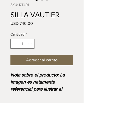
SKU: RT491
SILLA VAUTIER
Precio
USD 740,00
Cantidad
*
Agregar al carrito
Nota sobre el producto: La
imagen es netamente
referencial para ilustrar el
diseño y corresponde al
acabado base. Ten en cuenta
que el precio final se ajustará
VISIT US:
Lunes a Sábado: 9:00AM - 6:00PM