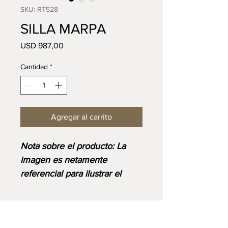
SKU: RT528
SILLA MARPA
Precio
USD 987,00
Cantidad
*
Agregar al carrito
Nota sobre el producto: La
imagen es netamente
referencial para ilustrar el
diseño y corresponde al
acabado base. Ten en cuenta
que el precio final se ajustará
VISIT US:
Lunes a Sábado: 9:00AM - 6:00PM