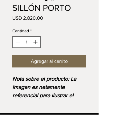
SILLÓN PORTO
Precio
USD 2.820,00
Cantidad
*
Agregar al carrito
Nota sobre el producto: La
imagen es netamente
referencial para ilustrar el
diseño y corresponde al
acabado base. Ten en cuenta
que el precio final se ajustará
VISIT US:
Lunes a Sábado: 9:00AM - 6:00PM
según las medidas, materiales
CARACAS: Av. Araure Chuao, Casa Nº 246.
​Teléfono: (+58)
412-9994267
y acabados disponibles o