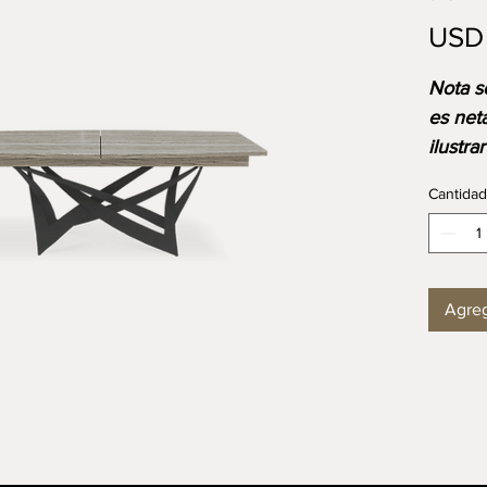
USD
⁠⁠Nota 
es net
ilustra
acabad
Cantidad
el prec
medida
dispon
Agreg
DIMEN
Longi
Anchu
Altura
Mobili