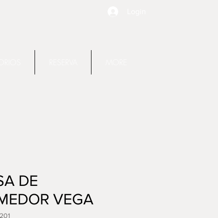
Login
ORIOS
RESERVA
MORE
SA DE
MEDOR VEGA
201