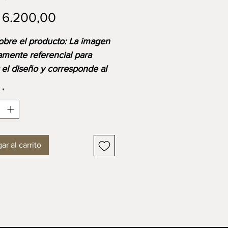
Precio
 6.200,00
sobre el producto: La imagen
amente referencial para
r el diseño y corresponde al
o base. Ten en cuenta que
*
io final se ajustará según las
s, materiales y acabados
ibles o seleccionados.
ar al carrito
SIONES
tud: 2000 -2800 mm
ra: 990 mm
: 780 mm
ario que combina la