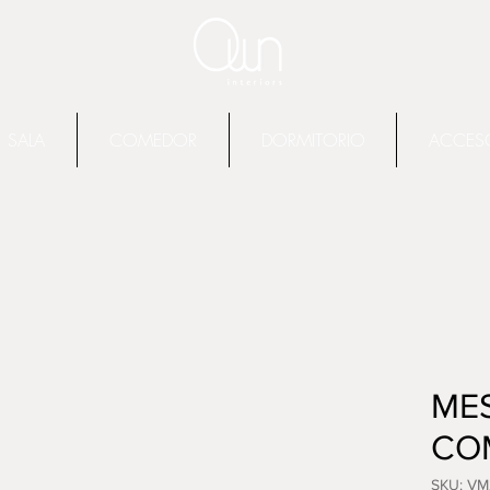
SALA
COMEDOR
DORMITORIO
ACCES
ME
CO
SKU: VM