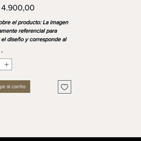
Precio
 4.900,00
sobre el producto: La imagen
amente referencial para
r el diseño y corresponde al
o base. Ten en cuenta que
*
io final se ajustará según las
s, materiales y acabados
ibles o seleccionados.
ar al carrito
SIONES
tud: 2000-2600 mm
ra: 990 mm
: 780 mm
ario que combina la