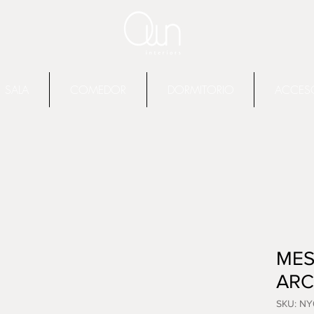
SALA
COMEDOR
DORMITORIO
ACCES
MES
ARC
SKU: N