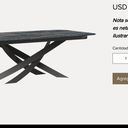
USD
⁠⁠Nota 
es net
ilustra
acabad
Cantidad
el prec
medida
dispon
Agreg
DIMEN
Longi
Anchu
Altura
Mobili