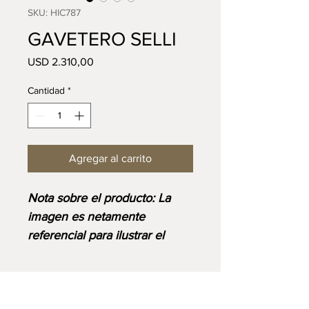
SKU: HIC787
GAVETERO SELLI
Precio
USD 2.310,00
Cantidad
*
Agregar al carrito
⁠⁠Nota sobre el producto: La
imagen es netamente
referencial para ilustrar el
diseño y corresponde al
acabado base. Ten en cuenta
que el precio final se ajustará
VISIT US:
Lunes a Sábado: 9:00AM - 6:00PM