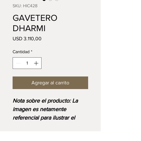
SKU: HIC428
GAVETERO
DHARMI
Precio
USD 3.110,00
Cantidad
*
Agregar al carrito
⁠⁠Nota sobre el producto: La
imagen es netamente
referencial para ilustrar el
diseño y corresponde al
acabado base. Ten en cuenta