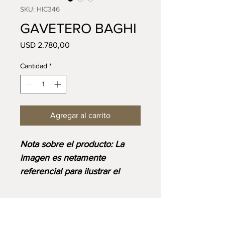
SKU: HIC346
GAVETERO BAGHI
Precio
USD 2.780,00
Cantidad
*
Agregar al carrito
⁠⁠Nota sobre el producto: La
imagen es netamente
referencial para ilustrar el
diseño y corresponde al
acabado base. Ten en cuenta
que el precio final se ajustará
VISIT US:
Lunes a Sábado: 9:00AM - 6:00PM