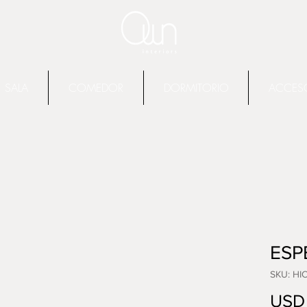
SALA
COMEDOR
DORMITORIO
ACCES
ESP
SKU: HI
USD 