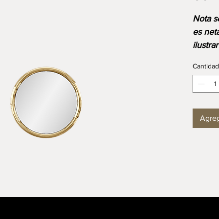
Nota s
es net
ilustra
acabad
Cantidad
el prec
medida
dispon
Agreg
DIMEN
Longit
Ancho
Altura
Mobili
comodi
calidad