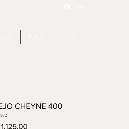
Login
ORIOS
RESERVA
MORE
EJO CHEYNE 400
C972
Precio
1.125,00