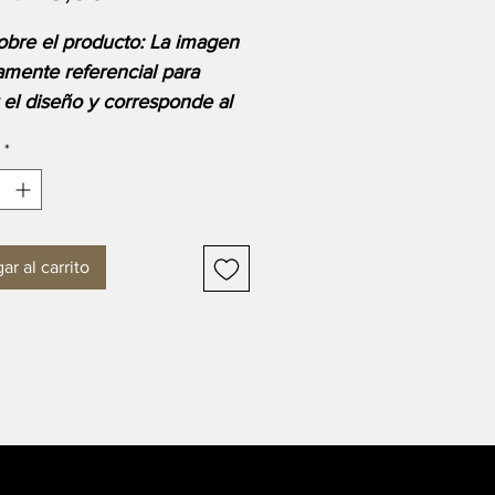
obre el producto: La imagen
amente referencial para
r el diseño y corresponde al
o base. Ten en cuenta que
*
io final se ajustará según las
s, materiales y acabados
ibles o seleccionados.
ar al carrito
SIONES
ud: 400 mm
: 25 mm
: 400 mm
ario que combina la
dad, la elegancia y la
 de los materiales más finos.