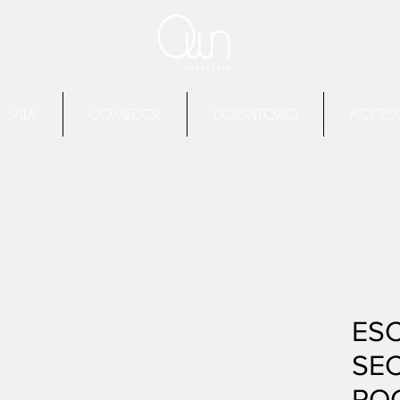
SALA
COMEDOR
DORMITORIO
ACCES
ESC
SE
RO