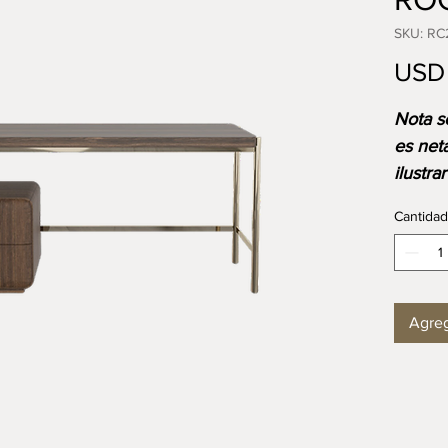
SKU: RC
USD 
⁠⁠Nota 
es net
ilustra
acabad
Cantidad
el prec
medida
dispon
Agreg
DIMEN
Longit
Ancho
Altura