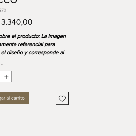
270
Precio
3.340,00
sobre el producto: La imagen
amente referencial para
r el diseño y corresponde al
o base. Ten en cuenta que
*
io final se ajustará según las
s, materiales y acabados
ibles o seleccionados.
ar al carrito
SIONES
ud: 1600 mm
: 650 mm
: 780 mm