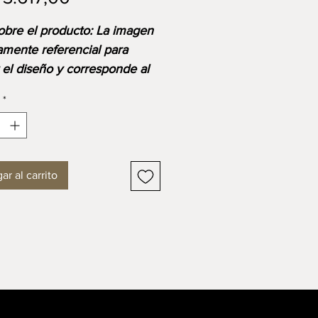
sobre el producto: La imagen
amente referencial para
r el diseño y corresponde al
o base. Ten en cuenta que
*
io final se ajustará según las
s, materiales y acabados
ibles o seleccionados.
ar al carrito
SIONES:
ud: 2165 milímetros
: 450 mm
 610 milímetros
ario que combina la
dad, la elegancia y la
 de los materiales más finos.