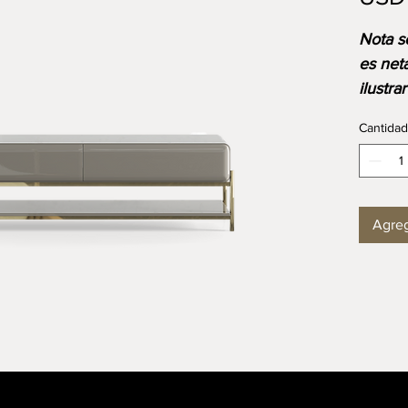
⁠⁠Nota 
es net
ilustra
acabad
Cantidad
el prec
medida
dispon
Agreg
DIMEN
Longit
Ancho
Altura:
Mobili
comodi
calidad