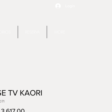
Login
ORIOS
RESERVA
MORE
E TV KAORI
071
Precio
3.617,00