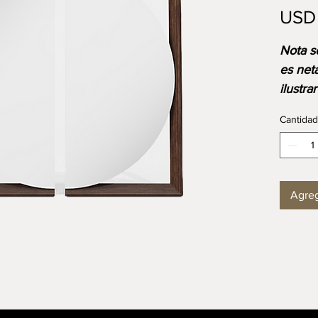
USD 
⁠⁠Nota 
es net
ilustra
acabad
Cantidad
el prec
medida
dispon
Agreg
Espejo
deNoga
Dimen
1.95 x 