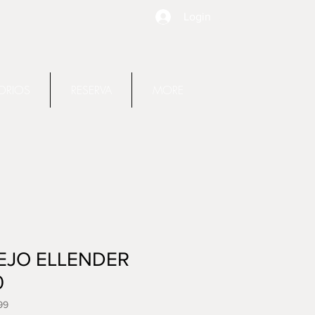
Login
ORIOS
RESERVA
MORE
EJO ELLENDER
0
99