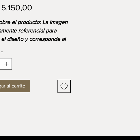
Precio
5.150,00
sobre el producto: La imagen
amente referencial para
r el diseño y corresponde al
o base. Ten en cuenta que
*
io final se ajustará según las
s, materiales y acabados
ibles o seleccionados.
ar al carrito
 con marco de madera
l mate N°37.
siones
0.10 x 1.95m (alto)