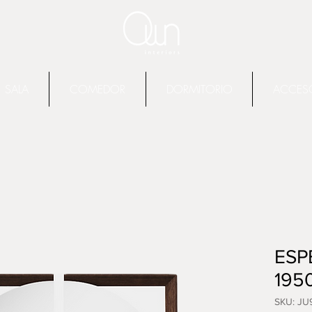
SALA
COMEDOR
DORMITORIO
ACCES
ESP
195
SKU: JU