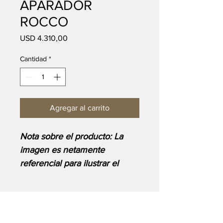
APARADOR
ROCCO
Precio
USD 4.310,00
Cantidad
*
Agregar al carrito
⁠⁠Nota sobre el producto: La
imagen es netamente
referencial para ilustrar el
diseño y corresponde al
acabado base. Ten en cuenta
que el precio final se ajustará
VISIT US:
Lunes a Sábado: 9:00AM - 6:00PM
según las medidas, materiales
CARACAS: Av. Araure Chuao, Casa Nº 246.
​Teléfono: (+58)
412-9994267