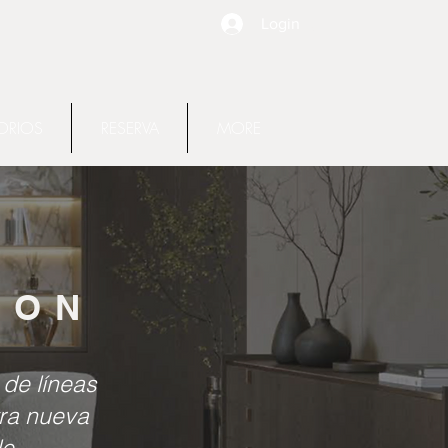
Login
ORIOS
RESERVA
MORE
TION
 de líneas
tra nueva
e.