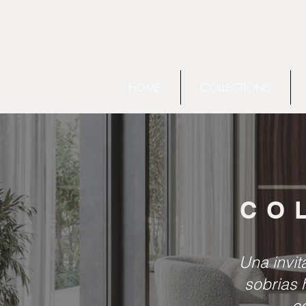
HOME
COLLECTIONS
CO
Una invit
sobrias 
c