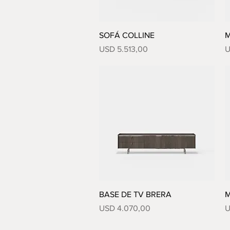
Vista rápida
SOFÁ COLLINE
M
Precio
P
USD 5.513,00
U
Vista rápida
BASE DE TV BRERA
M
Precio
P
USD 4.070,00
U