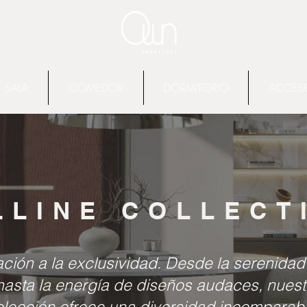
SALA
COMEDOR
DORMITORIO
ACCES
LLINE COLLEC
ación a la exclusividad. Desde la serenidad
hasta la energía de diseños audaces, nues
olección ofrece una diversidad incomparabl