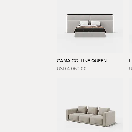
Vista rápida
CAMA COLLINE QUEEN
L
Precio
P
USD 4.060,00
U