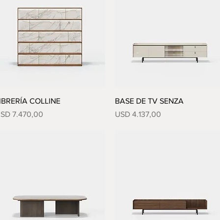
Vista rápida
Vista rápida
IBRERÍA COLLINE
BASE DE TV SENZA
recio
Precio
SD 7.470,00
USD 4.137,00