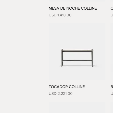
Vista rápida
MESA DE NOCHE COLLINE
C
Precio
P
USD 1.418,00
U
Vista rápida
TOCADOR COLLINE
B
Precio
P
USD 2.221,00
U